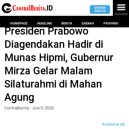
EPAPER
GRATIS
JELAJAHI
Home
LAMPUNG
HOMEPAGE
HEADLINE
BERITA
DAERAH
PROVINSI
Presiden Prabowo
Diagendakan Hadir di
MASUK
Munas Hipmi, Gubernur
DAERAH
DPRD
PROVINSI
Mirza Gelar Malam
KOTA
DPRD
LAMPUNG
Silaturahmi di Mahan
BANDAR
PROVINSI
LAMPUNG
Agung
SUMSEL
DPRD
METRO
KOTA
Centralberita - Juni 9, 2026
BANTEN
BANDAR
LAMPUNG
PESAWARAN
JAWAB
Komentar (0)