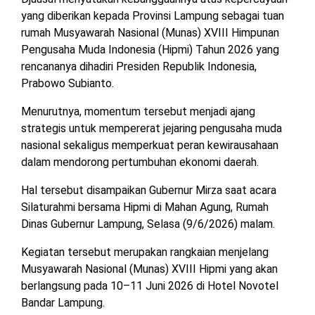
MESUJI
yang diberikan kepada Provinsi Lampung sebagai tuan
DPRD
rumah Musyawarah Nasional (Munas) XVIII Himpunan
LAMTIM
PESISIR
Pengusaha Muda Indonesia (Hipmi) Tahun 2026 yang
BARAT
rencananya dihadiri Presiden Republik Indonesia,
DPRD
Prabowo Subianto.
LAMPUNG
TULANG
UTARA
BAWANG
Menurutnya, momentum tersebut menjadi ajang
strategis untuk mempererat jejaring pengusaha muda
DPRD
TULANG
nasional sekaligus memperkuat peran kewirausahaan
MESUJI
BAWANG
dalam mendorong pertumbuhan ekonomi daerah.
BARAT
DPRD
Hal tersebut disampaikan Gubernur Mirza saat acara
PESISIR
WAYKANAN
Silaturahmi bersama Hipmi di Mahan Agung, Rumah
BARAT
Dinas Gubernur Lampung, Selasa (9/6/2026) malam.
DPRD
Kegiatan tersebut merupakan rangkaian menjelang
TULANG
Musyawarah Nasional (Munas) XVIII Hipmi yang akan
BAWANG
berlangsung pada 10–11 Juni 2026 di Hotel Novotel
Bandar Lampung.
DPRD