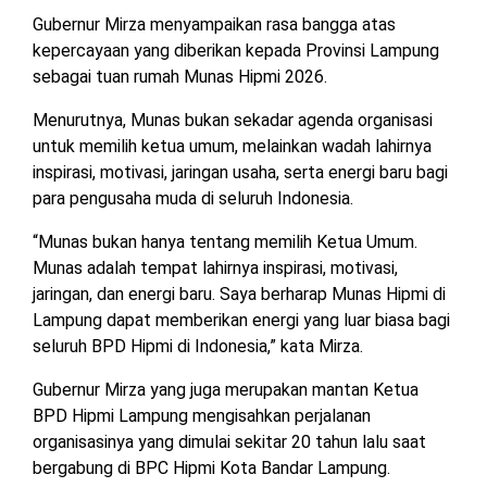
TULANG
Gubernur Mirza menyampaikan rasa bangga atas
BAWANG
kepercayaan yang diberikan kepada Provinsi Lampung
BARAT
sebagai tuan rumah Munas Hipmi 2026.
DPRD
Menurutnya, Munas bukan sekadar agenda organisasi
WAYKANAN
untuk memilih ketua umum, melainkan wadah lahirnya
inspirasi, motivasi, jaringan usaha, serta energi baru bagi
para pengusaha muda di seluruh Indonesia.
INFO
KEBIJAKAN
SOSIAL
PEDOMAN
REDAKSI
TENTANG
PERIKLANAN
PRIVASI
MEDIA
MEDIA
KAMI
“Munas bukan hanya tentang memilih Ketua Umum.
SIBER
Munas adalah tempat lahirnya inspirasi, motivasi,
jaringan, dan energi baru. Saya berharap Munas Hipmi di
Lampung dapat memberikan energi yang luar biasa bagi
seluruh BPD Hipmi di Indonesia,” kata Mirza.
Gubernur Mirza yang juga merupakan mantan Ketua
BPD Hipmi Lampung mengisahkan perjalanan
organisasinya yang dimulai sekitar 20 tahun lalu saat
bergabung di BPC Hipmi Kota Bandar Lampung.