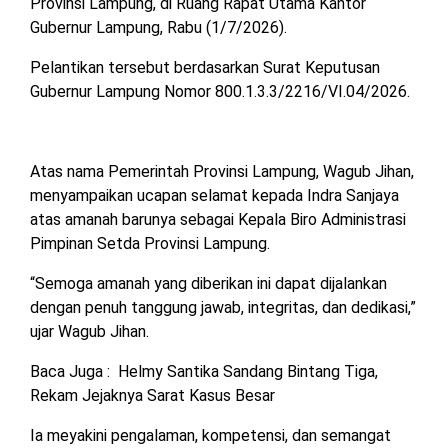
Provinsi Lampung, di Ruang Rapat Utama Kantor
MESUJI
Gubernur Lampung, Rabu (1/7/2026).
DPRD
LAMTIM
Pelantikan tersebut berdasarkan Surat Keputusan
PESISIR
BARAT
Gubernur Lampung Nomor 800.1.3.3/2216/VI.04/2026.
DPRD
LAMPUNG
TULANG
UTARA
BAWANG
Atas nama Pemerintah Provinsi Lampung, Wagub Jihan,
menyampaikan ucapan selamat kepada Indra Sanjaya
DPRD
TULANG
atas amanah barunya sebagai Kepala Biro Administrasi
MESUJI
BAWANG
Pimpinan Setda Provinsi Lampung.
BARAT
DPRD
“Semoga amanah yang diberikan ini dapat dijalankan
PESISIR
WAYKANAN
dengan penuh tanggung jawab, integritas, dan dedikasi,”
BARAT
ujar Wagub Jihan.
DPRD
Baca Juga :
Helmy Santika Sandang Bintang Tiga,
TULANG
Rekam Jejaknya Sarat Kasus Besar
BAWANG
Ia meyakini pengalaman, kompetensi, dan semangat
DPRD