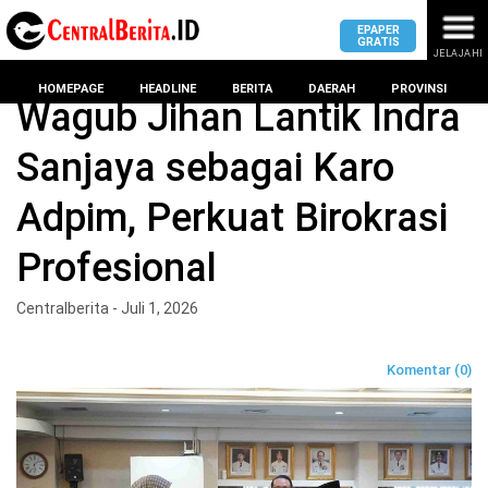
EPAPER
GRATIS
JELAJAHI
Home
LAMPUNG
HOMEPAGE
HEADLINE
BERITA
DAERAH
PROVINSI
Wagub Jihan Lantik Indra
Sanjaya sebagai Karo
MASUK
Adpim, Perkuat Birokrasi
DAERAH
DPRD
PROVINSI
Profesional
KOTA
DPRD
LAMPUNG
Centralberita - Juli 1, 2026
BANDAR
PROVINSI
LAMPUNG
SUMSEL
Komentar (0)
DPRD
METRO
KOTA
BANTEN
BANDAR
LAMPUNG
PESAWARAN
JAWAB