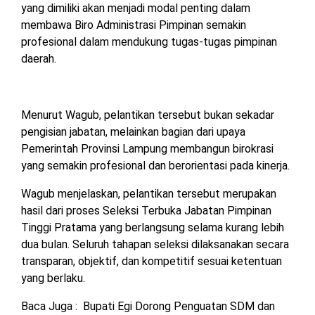
yang dimiliki akan menjadi modal penting dalam
TULANG
membawa Biro Administrasi Pimpinan semakin
BAWANG
BARAT
profesional dalam mendukung tugas-tugas pimpinan
daerah.
DPRD
WAYKANAN
Menurut Wagub, pelantikan tersebut bukan sekadar
pengisian jabatan, melainkan bagian dari upaya
INFO
KEBIJAKAN
SOSIAL
PEDOMAN
REDAKSI
TENTANG
Pemerintah Provinsi Lampung membangun birokrasi
PERIKLANAN
PRIVASI
MEDIA
MEDIA
KAMI
SIBER
yang semakin profesional dan berorientasi pada kinerja.
Wagub menjelaskan, pelantikan tersebut merupakan
hasil dari proses Seleksi Terbuka Jabatan Pimpinan
Tinggi Pratama yang berlangsung selama kurang lebih
dua bulan. Seluruh tahapan seleksi dilaksanakan secara
transparan, objektif, dan kompetitif sesuai ketentuan
yang berlaku.
Baca Juga :
Bupati Egi Dorong Penguatan SDM dan