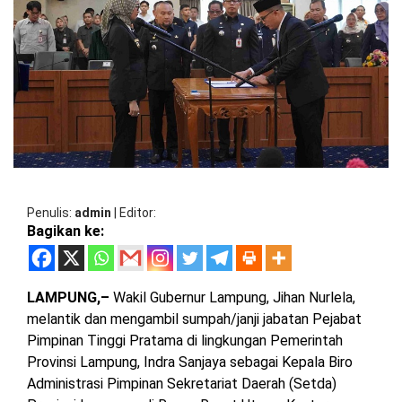
BARAT
DPRD
TANGGAMUS
METRO
DKI
PRINGSEWU
JAKARTA
DPRD
PESAWARAN
LAMPUNG
SELATAN
DPRD
TANGGAMUS
LAMPUNG
TENGAH
DPRD
PRINGSEWU
Penulis
admin
|
Editor
Bagikan ke:
LAMPUNG
BARAT
DPRD
LAMSEL
LAMPUNG
LAMPUNG,–
Wakil Gubernur Lampung, Jihan Nurlela,
TIMUR
DPRD
melantik dan mengambil sumpah/janji jabatan Pejabat
LAMTENG
Pimpinan Tinggi Pratama di lingkungan Pemerintah
LAMPUNG
Provinsi Lampung, Indra Sanjaya sebagai Kepala Biro
UTARA
DPRD
Administrasi Pimpinan Sekretariat Daerah (Setda)
LAMBAR