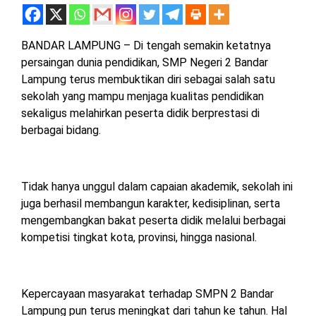
MESUJI
DPRD
LAMTIM
BANDAR LAMPUNG – Di tengah semakin ketatnya
PESISIR
BARAT
persaingan dunia pendidikan, SMP Negeri 2 Bandar
DPRD
Lampung terus membuktikan diri sebagai salah satu
LAMPUNG
TULANG
sekolah yang mampu menjaga kualitas pendidikan
UTARA
BAWANG
sekaligus melahirkan peserta didik berprestasi di
berbagai bidang.
DPRD
TULANG
MESUJI
BAWANG
BARAT
Tidak hanya unggul dalam capaian akademik, sekolah ini
DPRD
PESISIR
juga berhasil membangun karakter, kedisiplinan, serta
WAYKANAN
BARAT
mengembangkan bakat peserta didik melalui berbagai
kompetisi tingkat kota, provinsi, hingga nasional.
DPRD
TULANG
BAWANG
Kepercayaan masyarakat terhadap SMPN 2 Bandar
Lampung pun terus meningkat dari tahun ke tahun. Hal
DPRD