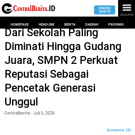
EPAPER
GRATIS
JELAJAHI
Home
BANDAR LAMPUNG
HOMEPAGE
HEADLINE
BERITA
DAERAH
PROVINSI
Dari Sekolah Paling
Diminati Hingga Gudang
MASUK
Juara, SMPN 2 Perkuat
DAERAH
DPRD
PROVINSI
Reputasi Sebagai
KOTA
DPRD
LAMPUNG
Pencetak Generasi
BANDAR
PROVINSI
LAMPUNG
Unggul
SUMSEL
DPRD
METRO
KOTA
Centralberita - Juli 5, 2026
BANTEN
BANDAR
LAMPUNG
PESAWARAN
JAWAB
Komentar (0)