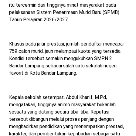
TULANG
itu tercermin dari tingginya minat masyarakat pada
BAWANG
pelaksanaan Sistem Penerimaan Murid Baru (SPMB)
BARAT
Tahun Pelajaran 2026/2027.
DPRD
WAYKANAN
Khusus pada jalur prestasi, jumlah pendaftar mencapai
759 calon murid, jauh melampaui kuota yang tersedia.
Kondisi tersebut semakin mengukuhkan SMPN 2
INFO
KEBIJAKAN
SOSIAL
PEDOMAN
REDAKSI
TENTANG
PERIKLANAN
PRIVASI
MEDIA
MEDIA
KAMI
Bandar Lampung sebagai salah satu sekolah negeri
SIBER
favorit di Kota Bandar Lampung.
Kepala sekolah setempat, Abdul Khanif, M.Pd,
mengatakan, tingginya animo masyarakat bukanlah
sesuatu yang datang secara tiba-tiba. Reputasi
tersebut dibangun melalui proses panjang dengan
menghadirkan pendidikan yang menempatkan prestasi,
karakter, dan pembentukan kepribadian sebagai satu