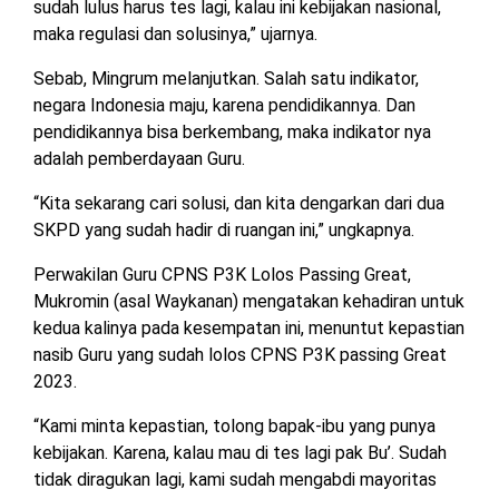
sudah lulus harus tes lagi, kalau ini kebijakan nasional,
TULANG
maka regulasi dan solusinya,” ujarnya.
BAWANG
BARAT
Sebab, Mingrum melanjutkan. Salah satu indikator,
negara Indonesia maju, karena pendidikannya. Dan
DPRD
pendidikannya bisa berkembang, maka indikator nya
WAYKANAN
adalah pemberdayaan Guru.
“Kita sekarang cari solusi, dan kita dengarkan dari dua
INFO
KEBIJAKAN
SOSIAL
PEDOMAN
REDAKSI
TENTANG
SKPD yang sudah hadir di ruangan ini,” ungkapnya.
PERIKLANAN
PRIVASI
MEDIA
MEDIA
KAMI
SIBER
Perwakilan Guru CPNS P3K Lolos Passing Great,
Mukromin (asal Waykanan) mengatakan kehadiran untuk
kedua kalinya pada kesempatan ini, menuntut kepastian
nasib Guru yang sudah lolos CPNS P3K passing Great
2023.
“Kami minta kepastian, tolong bapak-ibu yang punya
kebijakan. Karena, kalau mau di tes lagi pak Bu’. Sudah
tidak diragukan lagi, kami sudah mengabdi mayoritas