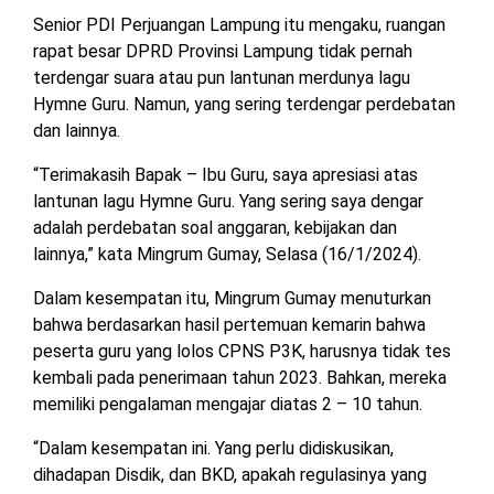
MESUJI
Senior PDI Perjuangan Lampung itu mengaku, ruangan
DPRD
rapat besar DPRD Provinsi Lampung tidak pernah
LAMTIM
PESISIR
terdengar suara atau pun lantunan merdunya lagu
BARAT
Hymne Guru. Namun, yang sering terdengar perdebatan
DPRD
dan lainnya.
LAMPUNG
TULANG
UTARA
BAWANG
“Terimakasih Bapak – Ibu Guru, saya apresiasi atas
lantunan lagu Hymne Guru. Yang sering saya dengar
DPRD
TULANG
adalah perdebatan soal anggaran, kebijakan dan
MESUJI
BAWANG
lainnya,” kata Mingrum Gumay, Selasa (16/1/2024).
BARAT
DPRD
Dalam kesempatan itu, Mingrum Gumay menuturkan
PESISIR
WAYKANAN
bahwa berdasarkan hasil pertemuan kemarin bahwa
BARAT
peserta guru yang lolos CPNS P3K, harusnya tidak tes
kembali pada penerimaan tahun 2023. Bahkan, mereka
DPRD
memiliki pengalaman mengajar diatas 2 – 10 tahun.
TULANG
BAWANG
“Dalam kesempatan ini. Yang perlu didiskusikan,
dihadapan Disdik, dan BKD, apakah regulasinya yang
DPRD