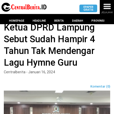
EPAPER
GRATIS
JELAJAHI
Home
DPRD Kota bandar lampung
HOMEPAGE
HEADLINE
BERITA
DAERAH
PROVINSI
Ketua DPRD Lampung
Sebut Sudah Hampir 4
MASUK
Tahun Tak Mendengar
DAERAH
DPRD
PROVINSI
Lagu Hymne Guru
KOTA
DPRD
LAMPUNG
Centralberita - Januari 16, 2024
BANDAR
PROVINSI
LAMPUNG
SUMSEL
Komentar (0)
DPRD
METRO
KOTA
BANTEN
BANDAR
LAMPUNG
PESAWARAN
JAWAB