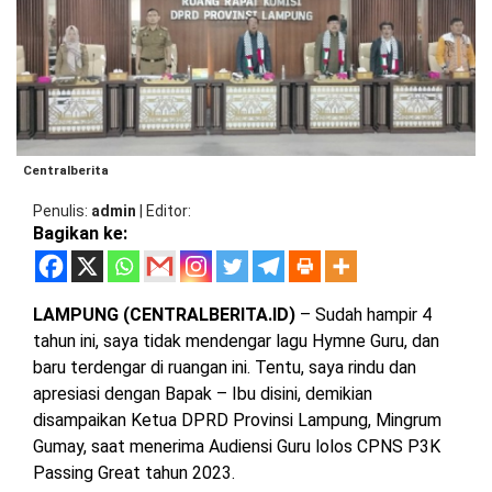
BARAT
DPRD
TANGGAMUS
METRO
DKI
PRINGSEWU
JAKARTA
DPRD
PESAWARAN
LAMPUNG
SELATAN
DPRD
Centralberita
TANGGAMUS
LAMPUNG
Penulis
admin
|
Editor
TENGAH
Bagikan ke:
DPRD
PRINGSEWU
LAMPUNG
BARAT
DPRD
LAMPUNG (CENTRALBERITA.ID)
– Sudah hampir 4
LAMSEL
tahun ini, saya tidak mendengar lagu Hymne Guru, dan
LAMPUNG
baru terdengar di ruangan ini. Tentu, saya rindu dan
TIMUR
DPRD
apresiasi dengan Bapak – Ibu disini, demikian
LAMTENG
disampaikan Ketua DPRD Provinsi Lampung, Mingrum
LAMPUNG
Gumay, saat menerima Audiensi Guru lolos CPNS P3K
UTARA
DPRD
Passing Great tahun 2023.
LAMBAR