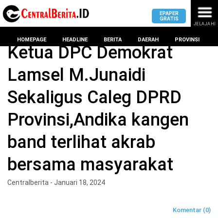
EPAPER
GRATIS
JELAJAHI
Home
Lampung Selatan
HOMEPAGE
HEADLINE
BERITA
DAERAH
PROVINSI
Ketua DPC Demokrat
Lamsel M.Junaidi
MASUK
Sekaligus Caleg DPRD
DAERAH
DPRD
PROVINSI
Provinsi,Andika kangen
KOTA
DPRD
LAMPUNG
band terlihat akrab
BANDAR
PROVINSI
LAMPUNG
bersama masyarakat
SUMSEL
DPRD
METRO
KOTA
Centralberita - Januari 18, 2024
BANTEN
BANDAR
LAMPUNG
PESAWARAN
JAWAB
Komentar (0)