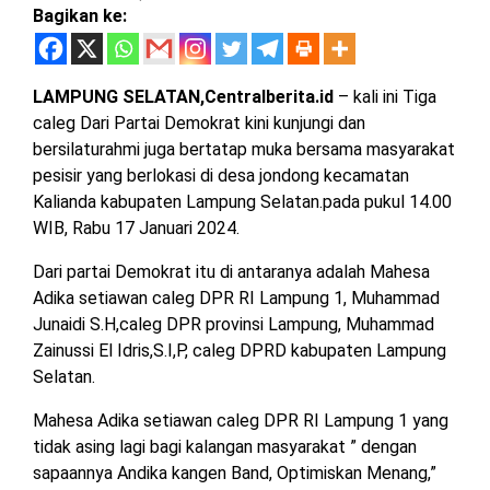
Bagikan ke:
MESUJI
DPRD
LAMTIM
PESISIR
BARAT
LAMPUNG SELATAN,Centralberita.id
– kali ini Tiga
DPRD
caleg Dari Partai Demokrat kini kunjungi dan
LAMPUNG
TULANG
bersilaturahmi juga bertatap muka bersama masyarakat
UTARA
BAWANG
pesisir yang berlokasi di desa jondong kecamatan
Kalianda kabupaten Lampung Selatan.pada pukul 14.00
DPRD
TULANG
WIB, Rabu 17 Januari 2024.
MESUJI
BAWANG
BARAT
Dari partai Demokrat itu di antaranya adalah Mahesa
DPRD
Adika setiawan caleg DPR RI Lampung 1, Muhammad
PESISIR
WAYKANAN
Junaidi S.H,caleg DPR provinsi Lampung, Muhammad
BARAT
Zainussi El Idris,S.I,P, caleg DPRD kabupaten Lampung
Selatan.
DPRD
TULANG
Mahesa Adika setiawan caleg DPR RI Lampung 1 yang
BAWANG
tidak asing lagi bagi kalangan masyarakat ” dengan
sapaannya Andika kangen Band, Optimiskan Menang,”
DPRD