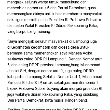
mengajak seluruh warga untuk mendukung dan
TULANG
mencoblos nomor urut 5 dari Partai Demokrat, guna
BAWANG
BARAT
memenangkan dirinya untuk bisa membantu masyarakat
sekaligus memilih calon Presiden RI Prabowo Subianto
DPRD
dan calon Wakil Presiden RI Gibran Rakabuming Raka,
WAYKANAN
yang berpeluang menang.
“Saya mengajak seluruh masyarakat di Lampung juga
diKecamatan kecamatan dan didesa desa untuk
INFO
KEBIJAKAN
SOSIAL
PEDOMAN
REDAKSI
TENTANG
PERIKLANAN
PRIVASI
MEDIA
MEDIA
KAMI
bersama-sama memenangkan saya Mahesa Adika
SIBER
setiawan caleg DPR RI Lampung 1, Dengan Nomor urut
5, dan caleg DPRD provinsi Lampung,bung Muhammad
Junaidi S.H, dengan nomor urut 1, juga caleg DPRD
kabupaten Lampung Selatan Nomor Urut 1, Muhammad
Zainussi El Idris,S.I,P, untuk sekaligus memilih nomor 2,
bapak Prabowo Subianto,yang akan menjadi presiden RI
juga wakilnya Gibran Rakabuming Raka, yang didukung
Dari Partai Demokrat. kata musisi kangen band.