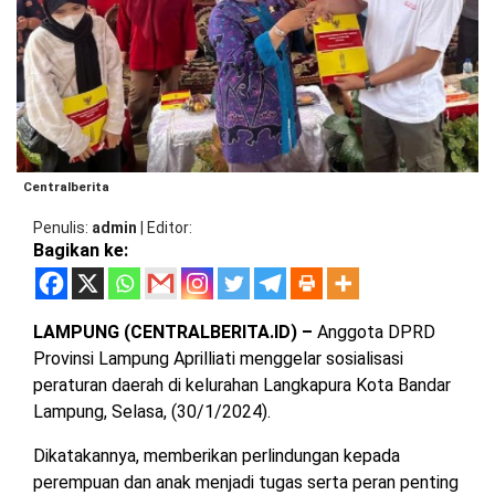
BARAT
DPRD
TANGGAMUS
METRO
DKI
PRINGSEWU
JAKARTA
DPRD
PESAWARAN
LAMPUNG
SELATAN
DPRD
TANGGAMUS
Centralberita
LAMPUNG
Penulis
admin
|
Editor
TENGAH
DPRD
Bagikan ke:
PRINGSEWU
LAMPUNG
BARAT
DPRD
LAMPUNG (CENTRALBERITA.ID) –
Anggota DPRD
LAMSEL
Provinsi Lampung Aprilliati menggelar sosialisasi
LAMPUNG
TIMUR
peraturan daerah di kelurahan Langkapura Kota Bandar
DPRD
LAMTENG
Lampung, Selasa, (30/1/2024).
LAMPUNG
Dikatakannya, memberikan perlindungan kepada
UTARA
DPRD
perempuan dan anak menjadi tugas serta peran penting
LAMBAR