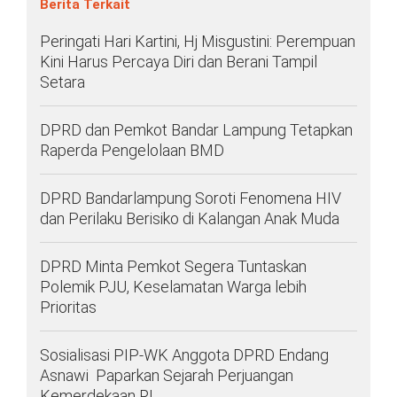
Berita Terkait
TULANG
BAWANG
Peringati Hari Kartini, Hj Misgustini: Perempuan
BARAT
Kini Harus Percaya Diri dan Berani Tampil
Setara
DPRD
WAYKANAN
DPRD dan Pemkot Bandar Lampung Tetapkan
Raperda Pengelolaan BMD
INFO
KEBIJAKAN
SOSIAL
PEDOMAN
REDAKSI
TENTANG
PERIKLANAN
PRIVASI
MEDIA
MEDIA
KAMI
DPRD Bandarlampung Soroti Fenomena HIV
SIBER
dan Perilaku Berisiko di Kalangan Anak Muda
DPRD Minta Pemkot Segera Tuntaskan
Polemik PJU, Keselamatan Warga lebih
Prioritas
Sosialisasi PIP-WK Anggota DPRD Endang
Asnawi Paparkan Sejarah Perjuangan
Kemerdekaan RI