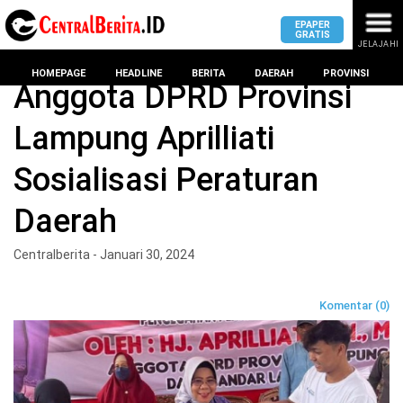
EPAPER
GRATIS
JELAJAHI
Home
DPRD Kota bandar lampung
HOMEPAGE
HEADLINE
BERITA
DAERAH
PROVINSI
Anggota DPRD Provinsi
Lampung Aprilliati
MASUK
Sosialisasi Peraturan
DAERAH
DPRD
PROVINSI
Daerah
KOTA
DPRD
LAMPUNG
Centralberita - Januari 30, 2024
BANDAR
PROVINSI
LAMPUNG
SUMSEL
Komentar (0)
DPRD
METRO
KOTA
BANTEN
BANDAR
LAMPUNG
PESAWARAN
JAWAB