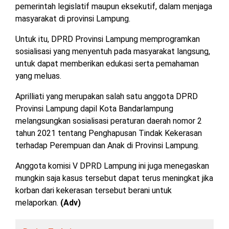
pemerintah legislatif maupun eksekutif, dalam menjaga
MESUJI
masyarakat di provinsi Lampung.
DPRD
LAMTIM
PESISIR
Untuk itu, DPRD Provinsi Lampung memprogramkan
BARAT
sosialisasi yang menyentuh pada masyarakat langsung,
DPRD
untuk dapat memberikan edukasi serta pemahaman
LAMPUNG
TULANG
yang meluas.
UTARA
BAWANG
Aprilliati yang merupakan salah satu anggota DPRD
DPRD
TULANG
Provinsi Lampung dapil Kota Bandarlampung
MESUJI
BAWANG
melangsungkan sosialisasi peraturan daerah nomor 2
BARAT
tahun 2021 tentang Penghapusan Tindak Kekerasan
DPRD
terhadap Perempuan dan Anak di Provinsi Lampung.
PESISIR
WAYKANAN
BARAT
Anggota komisi V DPRD Lampung ini juga menegaskan
mungkin saja kasus tersebut dapat terus meningkat jika
DPRD
korban dari kekerasan tersebut berani untuk
TULANG
BAWANG
melaporkan.
(Adv)
DPRD