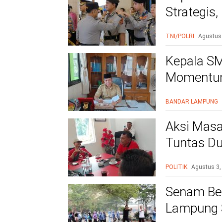
Strategis
Polri Presi
TNI/POLRI
Agustus
Kepala SM
Momentum
BANDAR LAMPUNG
Aksi Masa
Tuntas Du
PAC
POLITIK
Agustus 3,
Senam Be
Lampung S