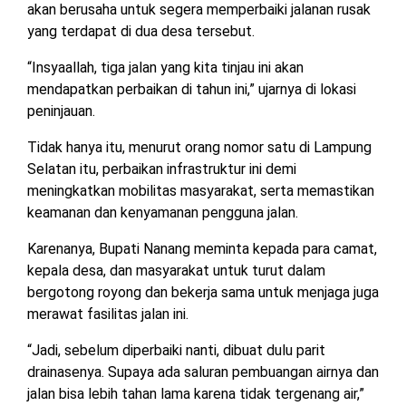
akan berusaha untuk segera memperbaiki jalanan rusak
MESUJI
yang terdapat di dua desa tersebut.
DPRD
LAMTIM
PESISIR
“Insyaallah, tiga jalan yang kita tinjau ini akan
BARAT
mendapatkan perbaikan di tahun ini,” ujarnya di lokasi
DPRD
peninjauan.
LAMPUNG
TULANG
UTARA
BAWANG
Tidak hanya itu, menurut orang nomor satu di Lampung
Selatan itu, perbaikan infrastruktur ini demi
DPRD
TULANG
meningkatkan mobilitas masyarakat, serta memastikan
MESUJI
BAWANG
keamanan dan kenyamanan pengguna jalan.
BARAT
DPRD
Karenanya, Bupati Nanang meminta kepada para camat,
PESISIR
WAYKANAN
kepala desa, dan masyarakat untuk turut dalam
BARAT
bergotong royong dan bekerja sama untuk menjaga juga
merawat fasilitas jalan ini.
DPRD
TULANG
“Jadi, sebelum diperbaiki nanti, dibuat dulu parit
BAWANG
drainasenya. Supaya ada saluran pembuangan airnya dan
jalan bisa lebih tahan lama karena tidak tergenang air,”
DPRD