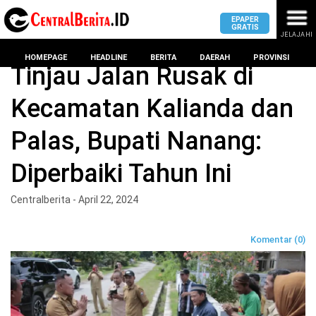
EPAPER
GRATIS
JELAJAHI
Home
Lampung Selatan
HOMEPAGE
HEADLINE
BERITA
DAERAH
PROVINSI
Tinjau Jalan Rusak di
Kecamatan Kalianda dan
MASUK
Palas, Bupati Nanang:
DAERAH
DPRD
PROVINSI
Diperbaiki Tahun Ini
KOTA
DPRD
LAMPUNG
Centralberita - April 22, 2024
BANDAR
PROVINSI
LAMPUNG
SUMSEL
Komentar (0)
DPRD
METRO
KOTA
BANTEN
BANDAR
LAMPUNG
PESAWARAN
JAWAB