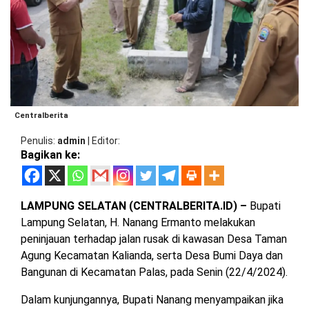
BARAT
DPRD
TANGGAMUS
METRO
DKI
PRINGSEWU
JAKARTA
DPRD
PESAWARAN
LAMPUNG
SELATAN
DPRD
TANGGAMUS
Centralberita
LAMPUNG
Penulis
admin
|
Editor
TENGAH
DPRD
Bagikan ke:
PRINGSEWU
LAMPUNG
BARAT
DPRD
LAMPUNG SELATAN (CENTRALBERITA.ID) –
Bupati
LAMSEL
Lampung Selatan, H. Nanang Ermanto melakukan
LAMPUNG
peninjauan terhadap jalan rusak di kawasan Desa Taman
TIMUR
DPRD
Agung Kecamatan Kalianda, serta Desa Bumi Daya dan
LAMTENG
Bangunan di Kecamatan Palas, pada Senin (22/4/2024).
LAMPUNG
UTARA
DPRD
Dalam kunjungannya, Bupati Nanang menyampaikan jika
LAMBAR