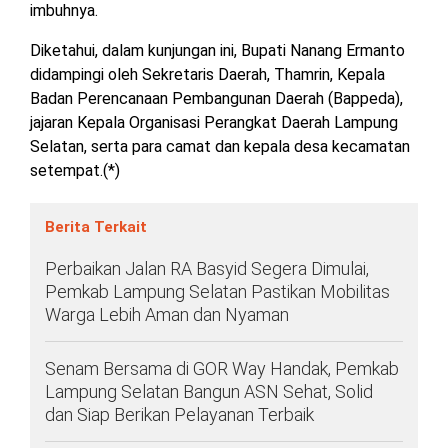
imbuhnya.
TULANG
BAWANG
Diketahui, dalam kunjungan ini, Bupati Nanang Ermanto
BARAT
didampingi oleh Sekretaris Daerah, Thamrin, Kepala
Badan Perencanaan Pembangunan Daerah (Bappeda),
DPRD
jajaran Kepala Organisasi Perangkat Daerah Lampung
WAYKANAN
Selatan, serta para camat dan kepala desa kecamatan
setempat.(*)
INFO
KEBIJAKAN
SOSIAL
PEDOMAN
REDAKSI
TENTANG
PERIKLANAN
PRIVASI
MEDIA
MEDIA
KAMI
Berita Terkait
SIBER
Perbaikan Jalan RA Basyid Segera Dimulai,
Pemkab Lampung Selatan Pastikan Mobilitas
Warga Lebih Aman dan Nyaman
Senam Bersama di GOR Way Handak, Pemkab
Lampung Selatan Bangun ASN Sehat, Solid
dan Siap Berikan Pelayanan Terbaik