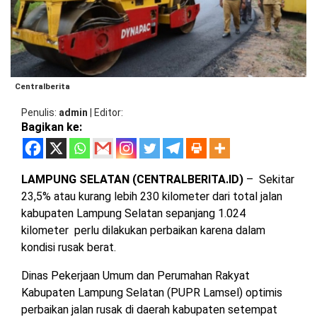
BARAT
DPRD
TANGGAMUS
METRO
DKI
PRINGSEWU
JAKARTA
DPRD
PESAWARAN
LAMPUNG
Centralberita
SELATAN
DPRD
Penulis
admin
|
Editor
TANGGAMUS
Bagikan ke:
LAMPUNG
TENGAH
DPRD
PRINGSEWU
LAMPUNG SELATAN (CENTRALBERITA.ID)
– Sekitar
LAMPUNG
23,5% atau kurang lebih 230 kilometer dari total jalan
BARAT
DPRD
kabupaten Lampung Selatan sepanjang 1.024
LAMSEL
kilometer perlu dilakukan perbaikan karena dalam
LAMPUNG
TIMUR
kondisi rusak berat.
DPRD
LAMTENG
Dinas Pekerjaan Umum dan Perumahan Rakyat
LAMPUNG
Kabupaten Lampung Selatan (PUPR Lamsel) optimis
UTARA
DPRD
perbaikan jalan rusak di daerah kabupaten setempat
LAMBAR