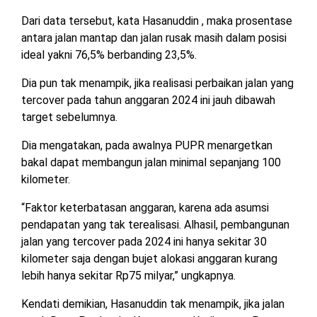
TULANG
Dari data tersebut, kata Hasanuddin , maka prosentase
BAWANG
antara jalan mantap dan jalan rusak masih dalam posisi
BARAT
ideal yakni 76,5% berbanding 23,5%.
DPRD
Dia pun tak menampik, jika realisasi perbaikan jalan yang
WAYKANAN
tercover pada tahun anggaran 2024 ini jauh dibawah
target sebelumnya.
INFO
KEBIJAKAN
SOSIAL
PEDOMAN
REDAKSI
TENTANG
Dia mengatakan, pada awalnya PUPR menargetkan
PERIKLANAN
PRIVASI
MEDIA
MEDIA
KAMI
bakal dapat membangun jalan minimal sepanjang 100
SIBER
kilometer.
“Faktor keterbatasan anggaran, karena ada asumsi
pendapatan yang tak terealisasi. Alhasil, pembangunan
jalan yang tercover pada 2024 ini hanya sekitar 30
kilometer saja dengan bujet alokasi anggaran kurang
lebih hanya sekitar Rp75 milyar,” ungkapnya.
Kendati demikian, Hasanuddin tak menampik, jika jalan