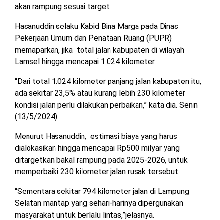
akan rampung sesuai target.
MESUJI
DPRD
Hasanuddin selaku Kabid Bina Marga pada Dinas
LAMTIM
PESISIR
Pekerjaan Umum dan Penataan Ruang (PUPR)
BARAT
memaparkan, jika total jalan kabupaten di wilayah
DPRD
Lamsel hingga mencapai 1.024 kilometer.
LAMPUNG
TULANG
UTARA
BAWANG
“Dari total 1.024 kilometer panjang jalan kabupaten itu,
ada sekitar 23,5% atau kurang lebih 230 kilometer
DPRD
TULANG
kondisi jalan perlu dilakukan perbaikan,” kata dia. Senin
MESUJI
BAWANG
(13/5/2024).
BARAT
DPRD
Menurut Hasanuddin, estimasi biaya yang harus
PESISIR
WAYKANAN
dialokasikan hingga mencapai Rp500 milyar yang
BARAT
ditargetkan bakal rampung pada 2025-2026, untuk
memperbaiki 230 kilometer jalan rusak tersebut.
DPRD
TULANG
“Sementara sekitar 794 kilometer jalan di Lampung
BAWANG
Selatan mantap yang sehari-harinya dipergunakan
masyarakat untuk berlalu lintas,”jelasnya.
DPRD