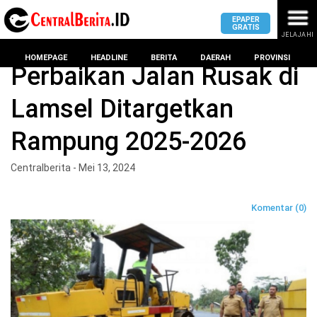
EPAPER
GRATIS
JELAJAHI
Home
Lampung Selatan
HOMEPAGE
HEADLINE
BERITA
DAERAH
PROVINSI
Perbaikan Jalan Rusak di
Lamsel Ditargetkan
MASUK
Rampung 2025-2026
DAERAH
DPRD
PROVINSI
Centralberita - Mei 13, 2024
KOTA
DPRD
LAMPUNG
Komentar (0)
BANDAR
PROVINSI
LAMPUNG
SUMSEL
DPRD
METRO
KOTA
BANTEN
BANDAR
LAMPUNG
PESAWARAN
JAWAB