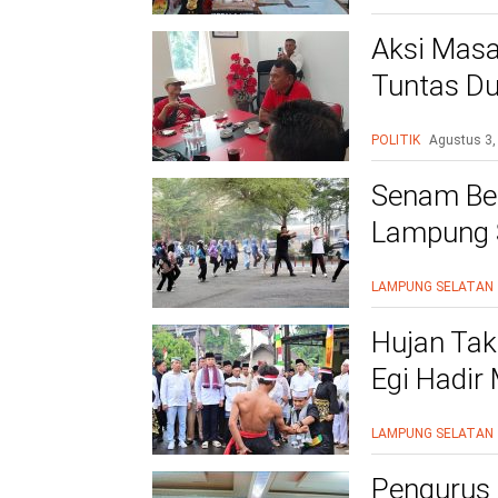
Aksi Masa
Tuntas Du
PAC
POLITIK
Agustus 3,
Senam Be
Lampung S
Siap Beri
LAMPUNG SELATAN
Hujan Tak
Egi Hadir
yang Men
LAMPUNG SELATAN
Pengurus 