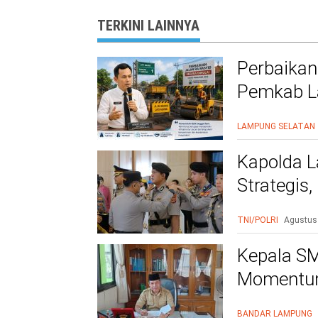
TERKINI LAINNYA
Perbaikan
Pemkab La
Warga Le
LAMPUNG SELATAN
Kapolda L
Strategis
Polri Presi
TNI/POLRI
Agustus
Kepala SM
Momentum
BANDAR LAMPUNG