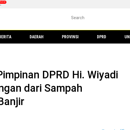
L
BERITA
DAERAH
PROVINSI
DPRD
UN
impinan DPRD Hi. Wiyadi
ngan dari Sampah
anjir