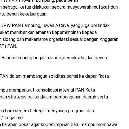
 DPW PAN Provinsi Lampung, pada Senin
n sebagai ketua dilakukan secara musyawarah mufakat dan
rta penuh kekeluargaan.
s DPW PAN Lampung, Iswan A.Caya, yang juga bertindak
epakat memberikan amanah kepemimpinan kepada
an sidang dan mekanisme organisasi sesuai dengan Anggaran
RT) PAN.
Bandarlampung berjalan lancar,demokratis,dan penuh
PAN dalam membangun soliditas partai ke depan,”kata
mpu memperkuat konsolidasi internal PAN Kota
ran strategis partai dalam pembangunan daerah serta
 baru segera bekerja, menyusun program, dan
,” tegasnya.
uh harapan besar agar kepemimpinan baru mampu membawa