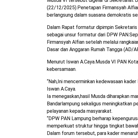
Musda VI tersebut digelar di Sekretariat
(22/12/2025).Penetapan Firmansyah Alfia
berlangsung dalam suasana demokratis se
Dalam Rapat formatur dipimpin Sekretari
sebagai unsur formatur dari DPW PAN.S
Firmansyah Alfian setelah melalui rangkai
Dasar dan Anggaran Rumah Tangga (AD/A
Menurut Iswan A.Caya.Musda VI PAN Kota 
kebersamaan.
“Nah,Ini mencerminkan kedewasaan kader 
Iswan A.Caya.
Ia menegaskan,hasil Musda diharapkan ma
Bandarlampung sekaligus meningkatkan pe
pelayanan kepada masyarakat.
“DPW PAN Lampung berharap kepengurusan
memperkuat struktur hingga tingkat bawah
Dalam forum tersebut, para kader menar