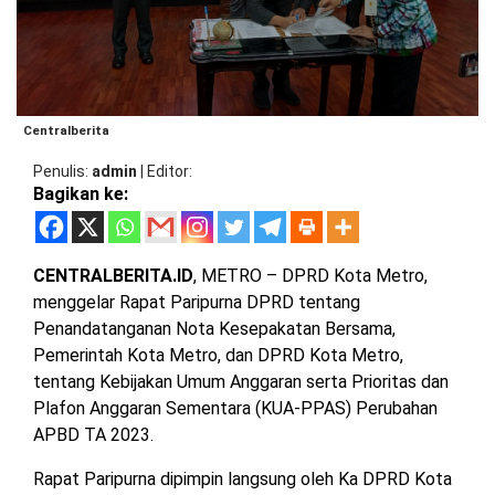
BARAT
DPRD
TANGGAMUS
METRO
DKI
PRINGSEWU
JAKARTA
DPRD
PESAWARAN
LAMPUNG
Centralberita
SELATAN
DPRD
Penulis
admin
|
Editor
TANGGAMUS
Bagikan ke:
LAMPUNG
TENGAH
DPRD
PRINGSEWU
CENTRALBERITA.ID
, METRO – DPRD Kota Metro,
LAMPUNG
menggelar Rapat Paripurna DPRD tentang
BARAT
DPRD
Penandatanganan Nota Kesepakatan Bersama,
LAMSEL
Pemerintah Kota Metro, dan DPRD Kota Metro,
LAMPUNG
tentang Kebijakan Umum Anggaran serta Prioritas dan
TIMUR
DPRD
Plafon Anggaran Sementara (KUA-PPAS) Perubahan
LAMTENG
APBD TA 2023.
LAMPUNG
UTARA
DPRD
Rapat Paripurna dipimpin langsung oleh Ka DPRD Kota
LAMBAR