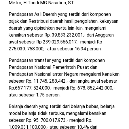
Metro, H Tondi MG Nasution, ST.
MESUJI
DPRD
Pendapatan Asli Daerah yang terdiri dari komponen
LAMTIM
PESISIR
pajak dan Restribusi daerah hasil pengolahan, kekayaan
BARAT
daerah yang dipisahkan serta lain-lain, mengalami
DPRD
kenaikan sebesar Rp. 39.833.232.001,- dari Anggaran
LAMPUNG
TULANG
awal sebesar Rp 239.029.566.017,- menjadi Rp
UTARA
BAWANG
275.039. 758.000,- atau sebesar 16,94 persen.
DPRD
TULANG
Pendapatan transfer yang terdiri dari komponen
MESUJI
BAWANG
Pendapatan Nasional Pemerintah Pusat dan
BARAT
Pendapatan Nasional antar Negara mengalami kenaikan
DPRD
sebesar Rp. 11.745. 288.442,- dari angka awal sebesar
PESISIR
WAYKANAN
Rp.667.177. 524.000,- menjadi Rp. 678. 852.442.000,-
BARAT
atau sebesar 1,75 persen.
DPRD
Belanja daerah yang terdiri dari belanja bebas, belanja
TULANG
modal belanja tidak terbuka, mengalami kenaikan
BAWANG
sebesar Rp. 95. 700.017.973,- menjadi Rp.
1.009.031.100.000,- atau sebesar 10,4% dari
DPRD