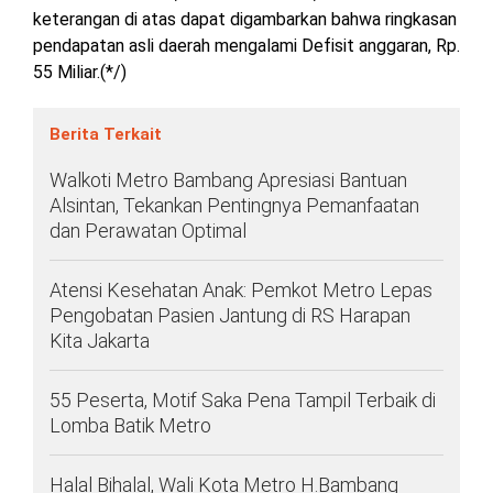
TULANG
keterangan di atas dapat digambarkan bahwa ringkasan
BAWANG
pendapatan asli daerah mengalami Defisit anggaran, Rp.
BARAT
55 Miliar.(*/)
DPRD
Berita Terkait
WAYKANAN
Walkoti Metro Bambang Apresiasi Bantuan
Alsintan, Tekankan Pentingnya Pemanfaatan
INFO
KEBIJAKAN
SOSIAL
PEDOMAN
REDAKSI
TENTANG
dan Perawatan Optimal
PERIKLANAN
PRIVASI
MEDIA
MEDIA
KAMI
SIBER
Atensi Kesehatan Anak: Pemkot Metro Lepas
Pengobatan Pasien Jantung di RS Harapan
Kita Jakarta
55 Peserta, Motif Saka Pena Tampil Terbaik di
Lomba Batik Metro
Halal Bihalal, Wali Kota Metro H.Bambang