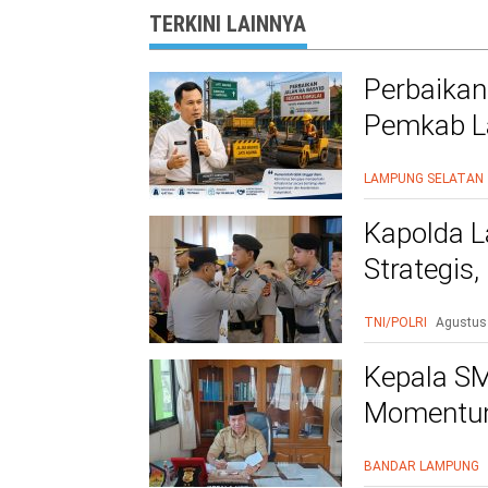
TERKINI LAINNYA
Perbaikan
Pemkab La
Warga Le
LAMPUNG SELATAN
Kapolda L
Strategis
Polri Presi
TNI/POLRI
Agustus
Kepala SM
Momentum
BANDAR LAMPUNG