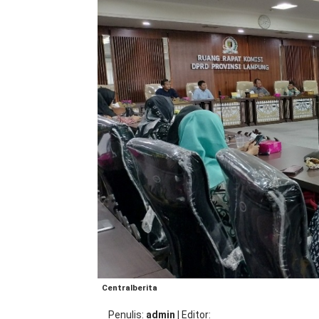
Centralberita
Penulis
admin
|
Editor