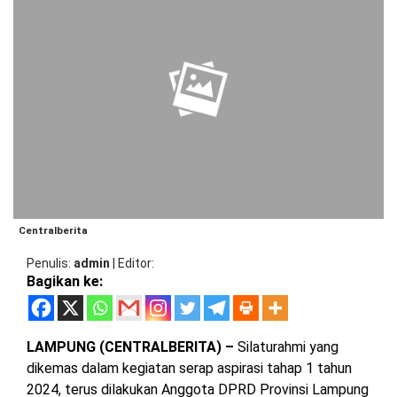
BARAT
DPRD
TANGGAMUS
METRO
DKI
PRINGSEWU
JAKARTA
DPRD
PESAWARAN
LAMPUNG
SELATAN
DPRD
TANGGAMUS
LAMPUNG
TENGAH
DPRD
PRINGSEWU
LAMPUNG
Centralberita
BARAT
DPRD
Penulis
admin
|
Editor
LAMSEL
Bagikan ke:
LAMPUNG
TIMUR
DPRD
LAMTENG
LAMPUNG (CENTRALBERITA) –
Silaturahmi yang
LAMPUNG
dikemas dalam kegiatan serap aspirasi tahap 1 tahun
UTARA
DPRD
2024, terus dilakukan Anggota DPRD Provinsi Lampung
LAMBAR