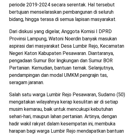
periode 2019-2024 secara serentak. Hal tersebut
MESUJI
bertujuan menselaraskan pembangunan di seluruh
DPRD
LAMTIM
bidang, hingga terasa di semua lapisan masyarakat.
PESISIR
BARAT
Dari diskusi yang digelar, Anggota Komisi I DPRD
DPRD
Provinsi Lampung, Watoni Noerdin banyak masukan
LAMPUNG
TULANG
UTARA
aspirasi dari masyarakat Desa Lumbir Rejo, Kecamatan
BAWANG
Negeri Katon Kabupaten Pesawaran. Diantaranya,
pengadaan Sumur Bor lingkungan dan Sumur BOR
DPRD
TULANG
MESUJI
Pertanian. Kemudian, bantuan ternak. Selanjutnya,
BAWANG
BARAT
pendampingan dan modal UMKM pengrajin tas,
DPRD
seragam jaranan.
PESISIR
WAYKANAN
BARAT
Salah satu warga Lumbir Rejo Pesawaran, Sudarno (50)
mengatakan wilayahnya kerap kesulitan air di setiap
DPRD
musim kemarau, baik untuk mencukupi kebutuhan
TULANG
sehari-hari, maupun lahan pertanian. Artinya, dengan
BAWANG
hadir wakil rakyat dalam kesempatan ini, membuka
harapan bagi warga Lumbir Rejo mendapatkan bantuan
DPRD