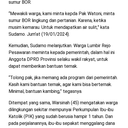
sumur BOR.
TULANG
BAWANG
“Mewakili warga, kami minta kepda Pak Watoni, minta
BARAT
sumur BOR lingkung dan pertanian. Karena, ketika
musim kemarau. Untuk mendapatkan air sulit,” kata
DPRD
Sudarno. Jum’at (19/01/2024).
WAYKANAN
Kemudian, Sudarno melanjutkan. Warga Lumbir Rejo
Pesawaran meminta kepada pemerintah, dalam hal ini
INFO
KEBIJAKAN
SOSIAL
PEDOMAN
REDAKSI
TENTANG
Anggota DPRD Provinsi selaku wakil rakyat, untuk
PERIKLANAN
PRIVASI
MEDIA
MEDIA
KAMI
dapat memberikan bantuan ternak.
SIBER
“Tolong pak, jika memang ada program dari pemerintah.
Kasih kami bantuan ternak, agar kami bisa berternak.
Minimal, bantuan kambing,” tegasnya.
Ditempat yang sama, Warsinah (45) mengatakan warga
dilingkungan sekitar mempunyai Perkumpulan Ibu-ibu
Katolik (PIK) yang sudah berusia hampir 1 tahun. Dan
pada perjalanannya, ibu-ibu sepakat menggalang dana