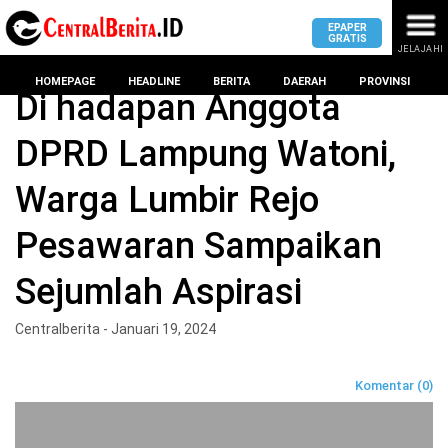
EPAPER
GRATIS
JELAJAHI
Home
DPRD Kota bandar lampung
HOMEPAGE
HEADLINE
BERITA
DAERAH
PROVINSI
Di hadapan Anggota
DPRD Lampung Watoni,
MASUK
Warga Lumbir Rejo
DAERAH
DPRD
PROVINSI
Pesawaran Sampaikan
KOTA
DPRD
LAMPUNG
Sejumlah Aspirasi
BANDAR
PROVINSI
LAMPUNG
SUMSEL
Centralberita - Januari 19, 2024
DPRD
METRO
KOTA
BANTEN
BANDAR
Komentar (0)
LAMPUNG
PESAWARAN
JAWAB