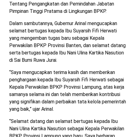
Tentang Pengangkatan dan Pemindahan Jabatan
MESUJI
Pimpinan Tinggi Pratama di Lingkungan BPKP.
DPRD
LAMTIM
PESISIR
Dalam sambutannya, Gubernur Arinal mengucapkan
BARAT
selamat bertugas kepada Ibu Suyarsih Fifi Herwati
DPRD
yang mengemban tugas baru sebagai Kepala
LAMPUNG
TULANG
Perwakilan BPKP Provinsi Banten, dan selamat datang
UTARA
BAWANG
serta bertugas kepada Ibu Nani Ulina Kartika Nasution
di Sai Bumi Ruwa Jurai.
DPRD
TULANG
MESUJI
BAWANG
“Saya mengucapkan terima kasih dan memberikan
BARAT
penghargaan kepada Ibu Suyarsih Fifi Herwati sebagai
DPRD
Kepala Perwakilan BPKP Provinsi Lampung, atas kerja
PESISIR
WAYKANAN
BARAT
samanya selama ini dan telah memberikan kontribusi
yang signifikan dalam perbaikan tata kelola pemerintah
yang baik,” ujar Arinal.
DPRD
TULANG
BAWANG
“Selamat datang dan selamat bertugas kepada Ibu
Nani Ulina Kartika Nasution sebagai Kepala Perwakilan
BPKP Provinsi Lampung yang baru. Saya berharap
DPRD