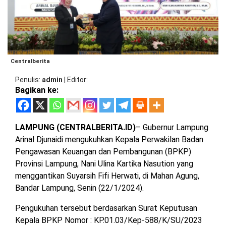
BARAT
DPRD
TANGGAMUS
METRO
DKI
PRINGSEWU
JAKARTA
DPRD
PESAWARAN
LAMPUNG
Centralberita
SELATAN
DPRD
Penulis
admin
|
Editor
TANGGAMUS
Bagikan ke:
LAMPUNG
TENGAH
DPRD
PRINGSEWU
LAMPUNG (CENTRALBERITA.ID)
– Gubernur Lampung
LAMPUNG
Arinal Djunaidi mengukuhkan Kepala Perwakilan Badan
BARAT
DPRD
Pengawasan Keuangan dan Pembangunan (BPKP)
LAMSEL
Provinsi Lampung, Nani Ulina Kartika Nasution yang
LAMPUNG
TIMUR
menggantikan Suyarsih Fifi Herwati, di Mahan Agung,
DPRD
LAMTENG
Bandar Lampung, Senin (22/1/2024).
LAMPUNG
Pengukuhan tersebut berdasarkan Surat Keputusan
UTARA
DPRD
Kepala BPKP Nomor : KP.01.03/Kep-588/K/SU/2023
LAMBAR