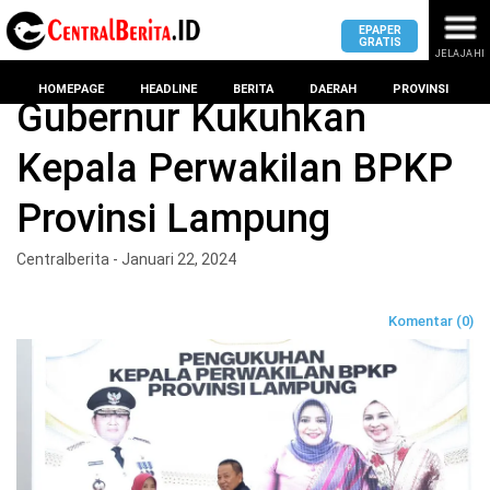
EPAPER
GRATIS
JELAJAHI
Home
Headline
HOMEPAGE
HEADLINE
BERITA
DAERAH
PROVINSI
Gubernur Kukuhkan
Kepala Perwakilan BPKP
MASUK
Provinsi Lampung
DAERAH
DPRD
PROVINSI
Centralberita - Januari 22, 2024
KOTA
DPRD
LAMPUNG
Komentar (0)
BANDAR
PROVINSI
LAMPUNG
SUMSEL
DPRD
METRO
KOTA
BANTEN
BANDAR
LAMPUNG
PESAWARAN
JAWAB