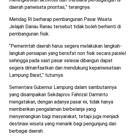
TULANG
daerah pariwisata prioritas,” terangnya.
BAWANG
BARAT
Mendag RI berharap pembangunan Pasar Wisata
Jelajah Danau Ranau tersebut tidak boleh berhenti di
DPRD
pembangunan fisik.
WAYKANAN
“Pemerintah daerah harus segera melakukan langkah-
langkah persiapan yang bersifat non fisik secara paralel
INFO
KEBIJAKAN
SOSIAL
PEDOMAN
REDAKSI
TENTANG
sehingga pada saat pasar selesai dibangun dapat
PERIKLANAN
PRIVASI
MEDIA
MEDIA
KAMI
segera dimanfaatkan dan mendukung kepariwisataan
SIBER
Lampung Barat,” tuturnya.
Sementara Gubernur Lampung dalam sambutannya
yang disampaikan Sekdaprov Fahrizal Darminto
mengatakan, dengan adanya pasar ini, tidak hanya
memberikan pengalaman berbelanja yang
menyenangkan bagi masyarakat, tetapi juga menjadi
destinasi wisata yang menarik bagi pengunjung dari
berbagai daerah.