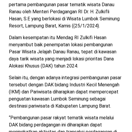
pertama pembangunan pasar tematik wisata Danau
MESUJI
Ranau oleh Menteri Perdagangan RI Dr. H. Zulkifli
DPRD
LAMTIM
Hasan, S.E yang berlokasi di Wisata Lumbok Seminung
PESISIR
BARAT
Resort, Lampung Barat, Kamis ((25/1/2024).
DPRD
Dalam kesempatan itu Mendag RI Zulkifi Hasan
LAMPUNG
TULANG
UTARA
menyambut baik penempatan lokasi pembangunan
BAWANG
Pasar Wisata Jelajah Danau Ranau, tepat di kawasan
daya tarik wisata yang menjadi lokasi prioritas Dana
DPRD
TULANG
MESUJI
Alokasi Khusus (DAK) tahun 2024.
BAWANG
BARAT
Selain itu, dengan adanya integrasi pembangunan pasar
DPRD
tersebut dengan DAK bidang Industri Kecil Menengah
PESISIR
WAYKANAN
BARAT
(IKM) dan Pariwisata diharapkan dapat mempercepat
penguatan kawasan Lumbok Seminung sebagai
DPRD
destinasi pariwisata di Kabupaten Lampung Barat.
TULANG
BAWANG
“Pembangunan pasar rakyat tematik wisata melalui
DAK bidang perdagangan ini diharapkan dapat
DPRD
meningkatkan aktivitas dan transaksi perdagangan di