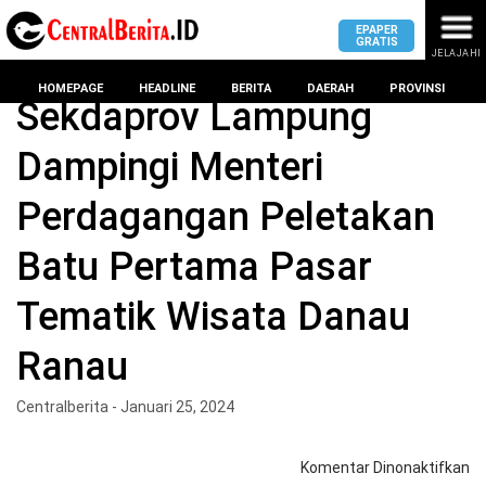
EPAPER
GRATIS
JELAJAHI
Home
Headline
HOMEPAGE
HEADLINE
BERITA
DAERAH
PROVINSI
Sekdaprov Lampung
Dampingi Menteri
MASUK
Perdagangan Peletakan
DAERAH
DPRD
PROVINSI
Batu Pertama Pasar
KOTA
DPRD
LAMPUNG
Tematik Wisata Danau
BANDAR
PROVINSI
LAMPUNG
Ranau
SUMSEL
DPRD
METRO
KOTA
Centralberita - Januari 25, 2024
BANTEN
BANDAR
LAMPUNG
PESAWARAN
JAWAB
pa
Komentar Dinonaktifkan