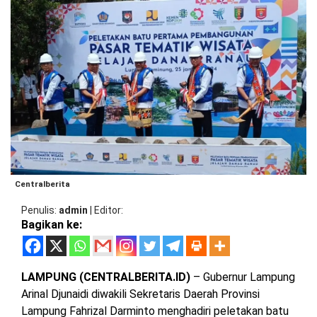
BARAT
Se
DPRD
L
TANGGAMUS
METRO
Da
DKI
Me
PRINGSEWU
JAKARTA
Pe
DPRD
Pe
PESAWARAN
Ba
LAMPUNG
P
SELATAN
Pa
DPRD
Te
TANGGAMUS
Wi
LAMPUNG
D
TENGAH
DPRD
R
PRINGSEWU
LAMPUNG
Centralberita
BARAT
DPRD
Penulis
admin
|
Editor
LAMSEL
Bagikan ke:
LAMPUNG
TIMUR
DPRD
LAMTENG
LAMPUNG (CENTRALBERITA.ID)
– Gubernur Lampung
LAMPUNG
UTARA
Arinal Djunaidi diwakili Sekretaris Daerah Provinsi
DPRD
Lampung Fahrizal Darminto menghadiri peletakan batu
LAMBAR