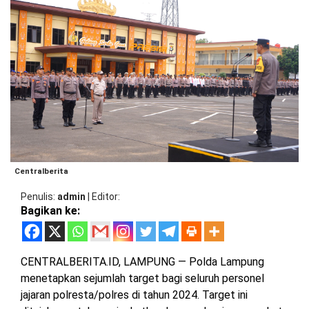
BARAT
DPRD
TANGGAMUS
METRO
DKI
PRINGSEWU
JAKARTA
DPRD
PESAWARAN
LAMPUNG
SELATAN
DPRD
TANGGAMUS
LAMPUNG
TENGAH
DPRD
PRINGSEWU
Centralberita
LAMPUNG
BARAT
DPRD
Penulis
admin
|
Editor
LAMSEL
Bagikan ke:
LAMPUNG
TIMUR
DPRD
LAMTENG
CENTRALBERITA.ID, LAMPUNG — Polda Lampung
LAMPUNG
menetapkan sejumlah target bagi seluruh personel
UTARA
DPRD
jajaran polresta/polres di tahun 2024. Target ini
LAMBAR