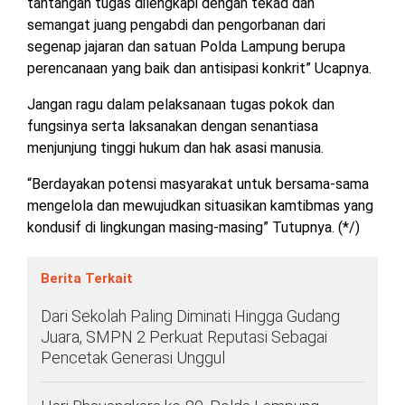
tantangan tugas dilengkapi dengan tekad dan
TULANG
semangat juang pengabdi dan pengorbanan dari
BAWANG
segenap jajaran dan satuan Polda Lampung berupa
BARAT
perencanaan yang baik dan antisipasi konkrit” Ucapnya.
DPRD
Jangan ragu dalam pelaksanaan tugas pokok dan
WAYKANAN
fungsinya serta laksanakan dengan senantiasa
menjunjung tinggi hukum dan hak asasi manusia.
INFO
KEBIJAKAN
SOSIAL
PEDOMAN
REDAKSI
TENTANG
“Berdayakan potensi masyarakat untuk bersama-sama
PERIKLANAN
PRIVASI
MEDIA
MEDIA
KAMI
mengelola dan mewujudkan situasikan kamtibmas yang
SIBER
kondusif di lingkungan masing-masing” Tutupnya. (*/)
Berita Terkait
Dari Sekolah Paling Diminati Hingga Gudang
Juara, SMPN 2 Perkuat Reputasi Sebagai
Pencetak Generasi Unggul