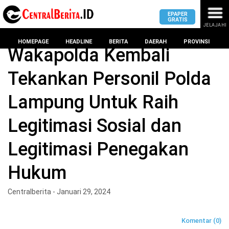
EPAPER
GRATIS
JELAJAHI
Home
Headline
HOMEPAGE
HEADLINE
BERITA
DAERAH
PROVINSI
Wakapolda Kembali
Tekankan Personil Polda
MASUK
Lampung Untuk Raih
DAERAH
DPRD
PROVINSI
Legitimasi Sosial dan
KOTA
DPRD
LAMPUNG
Legitimasi Penegakan
BANDAR
PROVINSI
LAMPUNG
Hukum
SUMSEL
DPRD
METRO
KOTA
Centralberita - Januari 29, 2024
BANTEN
BANDAR
LAMPUNG
PESAWARAN
JAWAB
Komentar (0)