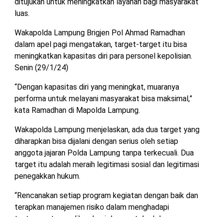
ditujukan untuk meningkatkan layanan bagi masyarakat
MESUJI
luas.
DPRD
LAMTIM
PESISIR
Wakapolda Lampung Brigjen Pol Ahmad Ramadhan
BARAT
dalam apel pagi mengatakan, target-target itu bisa
DPRD
meningkatkan kapasitas diri para personel kepolisian.
LAMPUNG
TULANG
Senin (29/1/24)
UTARA
BAWANG
“Dengan kapasitas diri yang meningkat, muaranya
DPRD
performa untuk melayani masyarakat bisa maksimal,”
TULANG
MESUJI
BAWANG
kata Ramadhan di Mapolda Lampung.
BARAT
Wakapolda Lampung menjelaskan, ada dua target yang
DPRD
PESISIR
diharapkan bisa dijalani dengan serius oleh setiap
WAYKANAN
BARAT
anggota jajaran Polda Lampung tanpa terkecuali. Dua
target itu adalah meraih legitimasi sosial dan legitimasi
DPRD
penegakkan hukum.
TULANG
BAWANG
“Rencanakan setiap program kegiatan dengan baik dan
terapkan manajemen risiko dalam menghadapi
DPRD