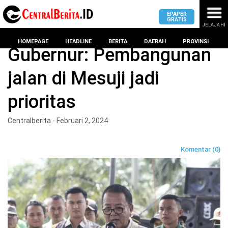
EPAPER
GRATIS
JELAJAHI
Home
Headline
HOMEPAGE
HEADLINE
BERITA
DAERAH
PROVINSI
Gubernur: Pembangunan
jalan di Mesuji jadi
MASUK
prioritas
DAERAH
DPRD
PROVINSI
Centralberita - Februari 2, 2024
KOTA
DPRD
LAMPUNG
Komentar (0)
BANDAR
PROVINSI
LAMPUNG
SUMSEL
DPRD
METRO
KOTA
BANTEN
BANDAR
LAMPUNG
PESAWARAN
JAWAB