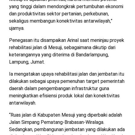
MESUJI
yang tinggi dalam mendongkrak pertumbuhan ekonomi
DPRD
dan produktivitas sektor pertanian, perkebunan,
LAMTIM
PESISIR
sekaligus membangun konektivitas antarwilayah,”
BARAT
ujarnya.
DPRD
LAMPUNG
Penegasan itu disampaikan Arinal saat meninjau proyek
TULANG
UTARA
BAWANG
rehabilitasi jalan di Mesuji, sebagaimana dikutip dari
keterangannya yang diterima di Bandarlampung,
DPRD
Lampung, Jumat.
TULANG
MESUJI
BAWANG
BARAT
Ia mengatakan upaya rehabilitasi jalan dan jembatan itu
dilakukan sebagai upaya pemenuhan target pemerintah
DPRD
PESISIR
daerah dalam pengembangan infrastruktur guna
WAYKANAN
BARAT
meningkatkan efisiensi produk lokal dan konektivitas
antarwilayah.
DPRD
TULANG
“Ruas jalan di Kabupaten Mesuji yang diperbaiki adalah
BAWANG
Jalan Simpang Pematang-Brabasan-Wiralaga.
Sedangkan, pembangunan jembatan yang dilakukan ada
DPRD