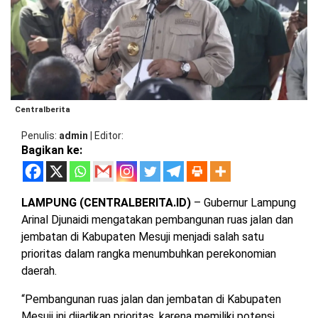
BARAT
DPRD
TANGGAMUS
METRO
DKI
PRINGSEWU
JAKARTA
DPRD
PESAWARAN
LAMPUNG
SELATAN
DPRD
Centralberita
TANGGAMUS
LAMPUNG
Penulis
admin
|
Editor
TENGAH
Bagikan ke:
DPRD
PRINGSEWU
LAMPUNG
BARAT
DPRD
LAMPUNG (CENTRALBERITA.ID)
– Gubernur Lampung
LAMSEL
Arinal Djunaidi mengatakan pembangunan ruas jalan dan
LAMPUNG
jembatan di Kabupaten Mesuji menjadi salah satu
TIMUR
DPRD
prioritas dalam rangka menumbuhkan perekonomian
LAMTENG
daerah.
LAMPUNG
UTARA
“Pembangunan ruas jalan dan jembatan di Kabupaten
DPRD
LAMBAR
Mesuji ini dijadikan prioritas, karena memiliki potensi