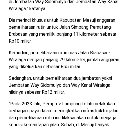
di Jembatan Way Sidomulyo dan Jembatan Way Kanal
TULANG
Wiralaga,” katanya.
BAWANG
BARAT
Dia merinci khusus untuk Kabupaten Mesuji anggaran
pemeliharaan rutin untuk Jalan Simpang Pematang-
DPRD
Brabasan yang memiliki panjang 11 kilometer sebesar
WAYKANAN
Rp10 miliar.
Kemudian, pemeliharaan rutin ruas Jalan Brabasan-
INFO
KEBIJAKAN
SOSIAL
PEDOMAN
REDAKSI
TENTANG
Wiralaga dengan panjang 29 kilometer, jumlah anggaran
PERIKLANAN
PRIVASI
MEDIA
MEDIA
KAMI
yang dikeluarkan sebesar Rp5 miliar.
SIBER
Sedangkan, untuk pemeliharaan dua jembatan yakni
Jembatan Way Sidomulyo dan Way Kanal Wiralaga
nilainya sebesar Rp12 miliar.
“Pada 2023 lalu, Pemprov Lampung telah melakukan
berbagai upaya dalam meningkatkan infrastruktur jalan
dan pemeliharaan rutin ini dilaksanakan untuk menjaga
kondisi kemantapan jalan. Sebab, di Mesuji banyak