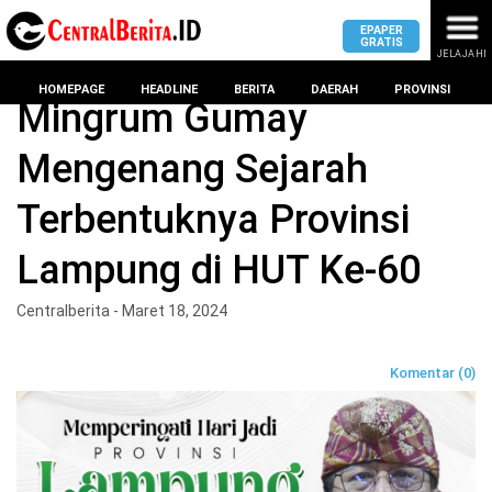
EPAPER
GRATIS
JELAJAHI
Home
DPRD Kota bandar lampung
HOMEPAGE
HEADLINE
BERITA
DAERAH
PROVINSI
Mingrum Gumay
Mengenang Sejarah
MASUK
Terbentuknya Provinsi
DAERAH
DPRD
PROVINSI
Lampung di HUT Ke-60
KOTA
DPRD
LAMPUNG
Centralberita - Maret 18, 2024
BANDAR
PROVINSI
LAMPUNG
SUMSEL
Komentar (0)
DPRD
METRO
KOTA
BANTEN
BANDAR
LAMPUNG
PESAWARAN
JAWAB