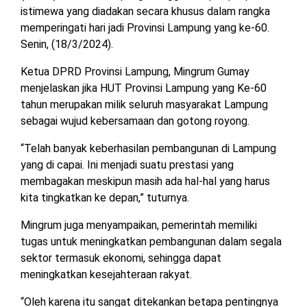
istimewa yang diadakan secara khusus dalam rangka
MESUJI
memperingati hari jadi Provinsi Lampung yang ke-60.
DPRD
LAMTIM
Senin, (18/3/2024).
PESISIR
BARAT
Ketua DPRD Provinsi Lampung, Mingrum Gumay
DPRD
menjelaskan jika HUT Provinsi Lampung yang Ke-60
LAMPUNG
TULANG
UTARA
tahun merupakan milik seluruh masyarakat Lampung
BAWANG
sebagai wujud kebersamaan dan gotong royong.
DPRD
TULANG
“Telah banyak keberhasilan pembangunan di Lampung
MESUJI
BAWANG
yang di capai. Ini menjadi suatu prestasi yang
BARAT
membagakan meskipun masih ada hal-hal yang harus
DPRD
PESISIR
kita tingkatkan ke depan,” tuturnya.
WAYKANAN
BARAT
Mingrum juga menyampaikan, pemerintah memiliki
tugas untuk meningkatkan pembangunan dalam segala
DPRD
TULANG
sektor termasuk ekonomi, sehingga dapat
BAWANG
meningkatkan kesejahteraan rakyat.
“Oleh karena itu sangat ditekankan betapa pentingnya
DPRD