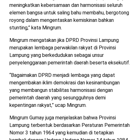
TULANG
meningkatkan kebersamaan dan harmonisasi seluruh
BAWANG
elemen bangsa untuk saling bahu membahu, bergotong
BARAT
royong dalam mengentaskan kemiskinan bahkan
stunting,” kata Mingrum.
DPRD
WAYKANAN
Mingrum mengatakan jika DPRD Provinsi Lampung
merupakan lembaga perwakilan rakyat di Provinsi
Lampung yang berkedudukan sebagai unsur
INFO
KEBIJAKAN
SOSIAL
PEDOMAN
REDAKSI
TENTANG
penyelenggaraan pemerintah daerah beserta eksekutif.
PERIKLANAN
PRIVASI
MEDIA
MEDIA
KAMI
SIBER
“Bagaimakan DPRD menjadi lembaga yang dapat
mengembakan iklim demokrasi dan kesinambungan
yang membangun stabilitas harmonisasi dengan
pemerintah daerah yang sesungguhnya demi
kepentingan rakyat,” ucap Mingrum.
Mingrum Gumay juga menjelaskan bahwa Provinsi
Lampung terbentuk berdasarkan Peraturan Pemerintah
Nomor 3 tahun 1964 yang kemudian di tetapkan