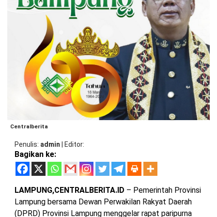
BARAT
DPRD
TANGGAMUS
METRO
DKI
PRINGSEWU
JAKARTA
DPRD
PESAWARAN
LAMPUNG
SELATAN
DPRD
TANGGAMUS
LAMPUNG
TENGAH
DPRD
PRINGSEWU
LAMPUNG
Centralberita
BARAT
DPRD
Penulis
admin
|
Editor
LAMSEL
Bagikan ke:
LAMPUNG
TIMUR
DPRD
LAMTENG
LAMPUNG,CENTRALBERITA.ID
– Pemerintah Provinsi
LAMPUNG
UTARA
Lampung bersama Dewan Perwakilan Rakyat Daerah
DPRD
(DPRD) Provinsi Lampung menggelar rapat paripurna
LAMBAR