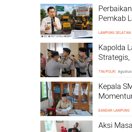
Perbaikan
Pemkab La
Warga Le
LAMPUNG SELATAN
Kapolda L
Strategis
Polri Presi
TNI/POLRI
Agustus
Kepala SM
Momentum
BANDAR LAMPUNG
Aksi Masa