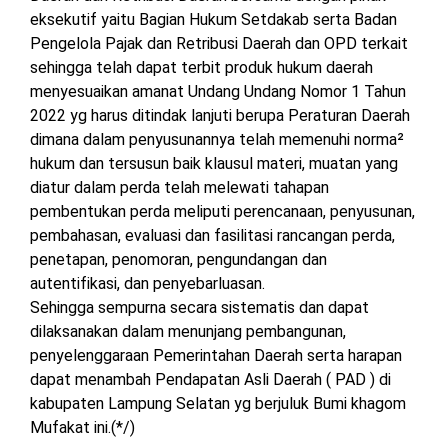
TULANG
eksekutif yaitu Bagian Hukum Setdakab serta Badan
BAWANG
Pengelola Pajak dan Retribusi Daerah dan OPD terkait
BARAT
sehingga telah dapat terbit produk hukum daerah
menyesuaikan amanat Undang Undang Nomor 1 Tahun
DPRD
2022 yg harus ditindak lanjuti berupa Peraturan Daerah
WAYKANAN
dimana dalam penyusunannya telah memenuhi norma²
hukum dan tersusun baik klausul materi, muatan yang
diatur dalam perda telah melewati tahapan
INFO
KEBIJAKAN
SOSIAL
PEDOMAN
REDAKSI
TENTANG
pembentukan perda meliputi perencanaan, penyusunan,
PERIKLANAN
PRIVASI
MEDIA
MEDIA
KAMI
SIBER
pembahasan, evaluasi dan fasilitasi rancangan perda,
penetapan, penomoran, pengundangan dan
autentifikasi, dan penyebarluasan.
Sehingga sempurna secara sistematis dan dapat
dilaksanakan dalam menunjang pembangunan,
penyelenggaraan Pemerintahan Daerah serta harapan
dapat menambah Pendapatan Asli Daerah ( PAD ) di
kabupaten Lampung Selatan yg berjuluk Bumi khagom
Mufakat ini.(*/)