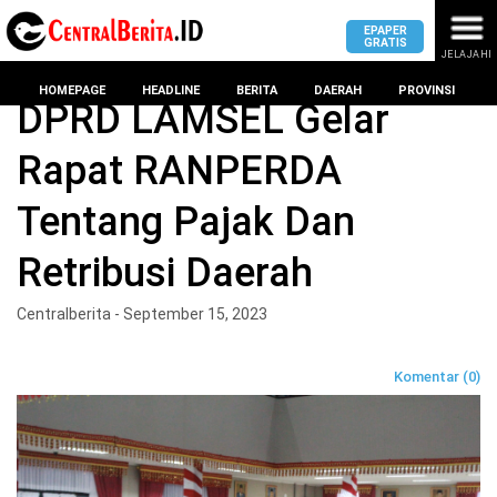
EPAPER
GRATIS
JELAJAHI
Home
Lampung Selatan
HOMEPAGE
HEADLINE
BERITA
DAERAH
PROVINSI
DPRD LAMSEL Gelar
Rapat RANPERDA
MASUK
Tentang Pajak Dan
DAERAH
DPRD
PROVINSI
Retribusi Daerah
KOTA
DPRD
LAMPUNG
Centralberita - September 15, 2023
BANDAR
PROVINSI
LAMPUNG
SUMSEL
Komentar (0)
DPRD
METRO
KOTA
BANTEN
BANDAR
LAMPUNG
PESAWARAN
JAWAB