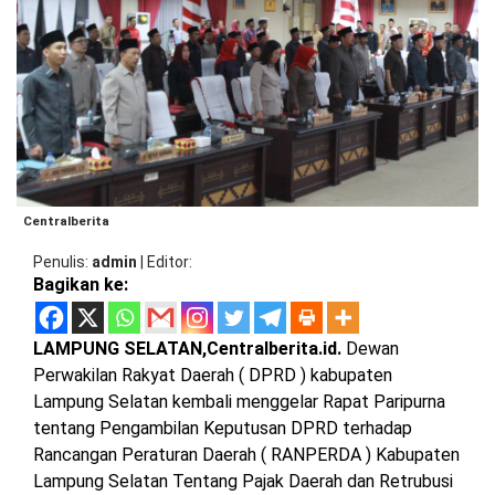
BARAT
DPRD
TANGGAMUS
METRO
DKI
PRINGSEWU
JAKARTA
DPRD
PESAWARAN
LAMPUNG
SELATAN
DPRD
TANGGAMUS
LAMPUNG
Centralberita
TENGAH
DPRD
PRINGSEWU
Penulis
admin
|
Editor
Bagikan ke:
LAMPUNG
BARAT
DPRD
LAMSEL
LAMPUNG SELATAN,Centralberita.id.
Dewan
LAMPUNG
Perwakilan Rakyat Daerah ( DPRD ) kabupaten
TIMUR
DPRD
Lampung Selatan kembali menggelar Rapat Paripurna
LAMTENG
tentang Pengambilan Keputusan DPRD terhadap
LAMPUNG
Rancangan Peraturan Daerah ( RANPERDA ) Kabupaten
UTARA
DPRD
Lampung Selatan Tentang Pajak Daerah dan Retrubusi
LAMBAR