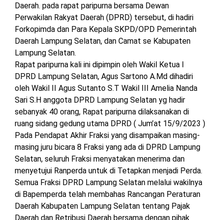
Daerah. pada rapat paripurna bersama Dewan
MESUJI
Perwakilan Rakyat Daerah (DPRD) tersebut, di hadiri
DPRD
Forkopimda dan Para Kepala SKPD/OPD Pemerintah
LAMTIM
PESISIR
Daerah Lampung Selatan, dan Camat se Kabupaten
BARAT
Lampung Selatan.
DPRD
Rapat paripurna kali ini dipimpin oleh Wakil Ketua I
LAMPUNG
TULANG
UTARA
DPRD Lampung Selatan, Agus Sartono A.Md dihadiri
BAWANG
oleh Wakil II Agus Sutanto S.T Wakil III Amelia Nanda
DPRD
Sari S.H anggota DPRD Lampung Selatan yg hadir
TULANG
MESUJI
BAWANG
sebanyak 40 orang, Rapat paripurna dilaksanakan di
BARAT
ruang sidang gedung utama DPRD ( Jum’at 15/9/2023 )
DPRD
Pada Pendapat Akhir Fraksi yang disampaikan masing-
PESISIR
WAYKANAN
masing juru bicara 8 Fraksi yang ada di DPRD Lampung
BARAT
Selatan, seluruh Fraksi menyatakan menerima dan
menyetujui Ranperda untuk di Tetapkan menjadi Perda.
DPRD
Semua Fraksi DPRD Lampung Selatan melalui wakilnya
TULANG
di Bapemperda telah membahas Rancangan Peraturan
BAWANG
Daerah Kabupaten Lampung Selatan tentang Pajak
Daerah dan Retribusi Daerah bersama dengan pihak
DPRD